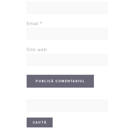
Email
*
Site web
Caută
după: