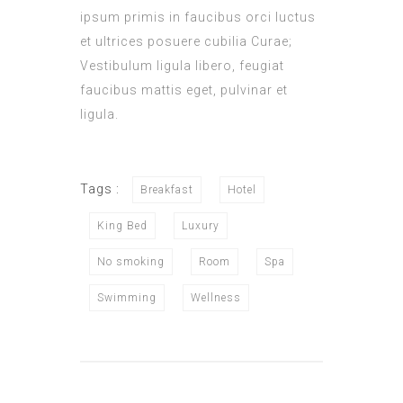
ipsum primis in faucibus orci luctus
et ultrices posuere cubilia Curae;
Vestibulum ligula libero, feugiat
faucibus mattis eget, pulvinar et
ligula.
Tags :
Breakfast
Hotel
King Bed
Luxury
No smoking
Room
Spa
Swimming
Wellness