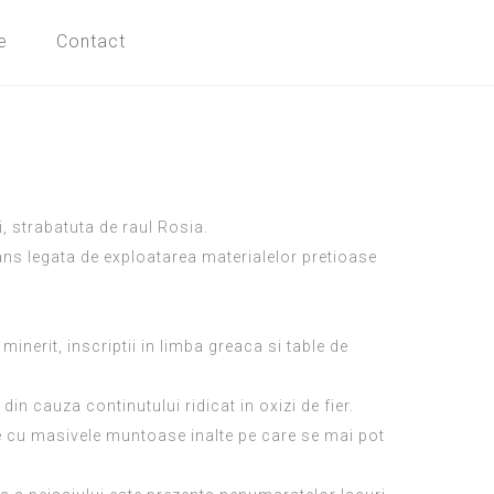
e
Contact
, strabatuta de raul Rosia.
rans legata de exploatarea materialelor pretioase
minerit, inscriptii in limba greaca si table de
in cauza continutului ridicat in oxizi de fier.
ne cu masivele muntoase inalte pe care se mai pot