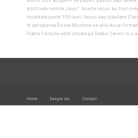
Muntii sunt acoperiti de paduri, pasuni sau fanete
artificiale numite „tauri”. Aceste lacuri au fost cre
localitate peste 105 tauri, lacuri sau stavilare (Tari
In apropierea Rosiei Montane se afla doua formati
Piatra Corbului este situata pe Dealul Carnic la o a
Home
Despre noi
Contact