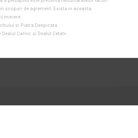
a a peisajului este prezenta nenumaratelor lacuri
sc in scopuri de agrement. Exista in aceasta
ii miniere.
rbului si Piatra Despicata.
 Dealul Carnic si Dealul Cetatii.