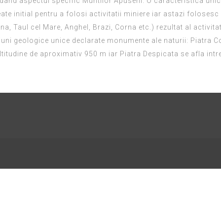
 dand aspectul specific Muntilor Apuseni. O caracteristica unic
eate initial pentru a folosi activitatii miniere iar astazi folose
na, Taul cel Mare, Anghel, Brazi, Corna etc.) rezultat al activitat
uni geologice unice declarate monumente ale naturii: Piatra Co
ltitudine de aproximativ 950 m iar Piatra Despicata se afla intre