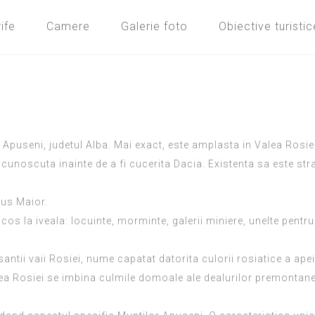
ife
Camere
Galerie foto
Obiective turistic
Apuseni, judetul Alba. Mai exact, este amplasta in Valea Rosiei
 cunoscuta inainte de a fi cucerita Dacia. Existenta sa este st
nus Maior.
os la iveala: locuinte, morminte, galerii miniere, unelte pentru 
tii vaii Rosiei, nume capatat datorita culorii rosiatice a apei d
valea Rosiei se imbina culmile domoale ale dealurilor premonta