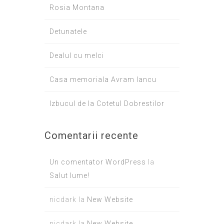
Rosia Montana
Detunatele
Dealul cu melci
Casa memoriala Avram Iancu
Izbucul de la Cotetul Dobrestilor
Comentarii recente
Un comentator WordPress
la
Salut lume!
nicdark
la
New Website
nicdark
la
New Website