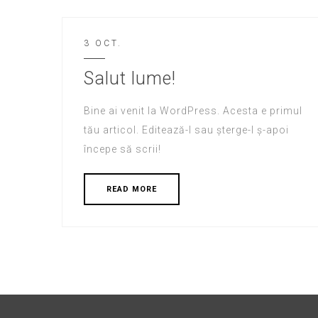
3 OCT.
Salut lume!
Bine ai venit la WordPress. Acesta e primul
tău articol. Editează-l sau șterge-l ș-apoi
începe să scrii!
READ MORE